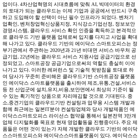
업이다. 4차산업혁명의 시대흐름에 맞춰 AI, 빅데이터의 환경
의 토대가 되는 클라우드는 이제 기업과 공공에서 반드시 구축
하고 도입해야 할 선택이 아닌 필수 인프라가 되었다. 벤처기
업확인, 벤처창업혁신상품지정, 지식강소기업선정, 정보보안
경영시스템, 클라우드 서비스 확인 인증을 획득하고 본격적으
로 클라우드 기반 플랫폼 업체로써 입지를 다지고 사업을 확대
해 나가고 있다. 클라우드 기반의 에이닥스 스마트오피스는 정
부기관에서 주관하는 2020년과 21년 비대면 서비스 바우처 공
급기업, 22년에는 클라우드 서비스 지원사업 공급기업으로 선
정되었고, 스마트공장 공급기업으로써의 역할도 충실히 이어
나가고 있다. 이러한 레퍼런스 및 기술적 뒷받침을 토대로 하
여 당사가 꾸준히 준비해온 클라우드기반 스마트공장 플랫폼
인 에이닥스 스마트플랫폼을 출시하여 제조,유통,건설,서비스
등 전 산업군에 설치,유지,비용,보안면에서 최상의 기준이 될
수 있는 획기적인 상품으로 자리매김할 것으로 기대된다. 중
소,중견기업의 클라우드기반 컨설팅과 업무용 시스템 개발과
함께 최근에는 일본IT분야 컨설팅업체와 당사 개발제품인 에
이닥스스마트오피스 라이선스 협약을 통해서 일본전역 3만개
업체 디지털화를 목표로 현재 영업활동을 진행중이다. 주요 제
품들은 어떤 것이 있는가 자체 개발한 클라우드 기반의 에이닥
스스마트오피스와 에이닥스스마트플랫폼이 있다. 에이닥스스