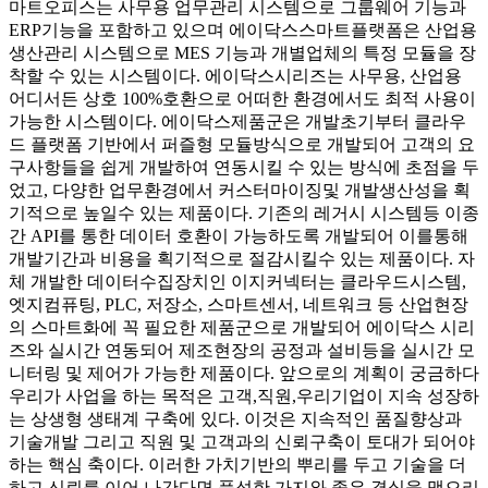
마트오피스는 사무용 업무관리 시스템으로 그룹웨어 기능과
ERP기능을 포함하고 있으며 에이닥스스마트플랫폼은 산업용
생산관리 시스템으로 MES 기능과 개별업체의 특정 모듈을 장
착할 수 있는 시스템이다. 에이닥스시리즈는 사무용, 산업용
어디서든 상호 100%호환으로 어떠한 환경에서도 최적 사용이
가능한 시스템이다. 에이닥스제품군은 개발초기부터 클라우
드 플랫폼 기반에서 퍼즐형 모듈방식으로 개발되어 고객의 요
구사항들을 쉽게 개발하여 연동시킬 수 있는 방식에 초점을 두
었고, 다양한 업무환경에서 커스터마이징및 개발생산성을 획
기적으로 높일수 있는 제품이다. 기존의 레거시 시스템등 이종
간 API를 통한 데이터 호환이 가능하도록 개발되어 이를통해
개발기간과 비용을 획기적으로 절감시킬수 있는 제품이다. 자
체 개발한 데이터수집장치인 이지커넥터는 클라우드시스템,
엣지컴퓨팅, PLC, 저장소, 스마트센서, 네트워크 등 산업현장
의 스마트화에 꼭 필요한 제품군으로 개발되어 에이닥스 시리
즈와 실시간 연동되어 제조현장의 공정과 설비등을 실시간 모
니터링 및 제어가 가능한 제품이다. 앞으로의 계획이 궁금하다
우리가 사업을 하는 목적은 고객,직원,우리기업이 지속 성장하
는 상생형 생태계 구축에 있다. 이것은 지속적인 품질향상과
기술개발 그리고 직원 및 고객과의 신뢰구축이 토대가 되어야
하는 핵심 축이다. 이러한 가치기반의 뿌리를 두고 기술을 더
하고 신뢰를 이어 나간다면 풍성한 가지와 좋은 결실을 맺으리